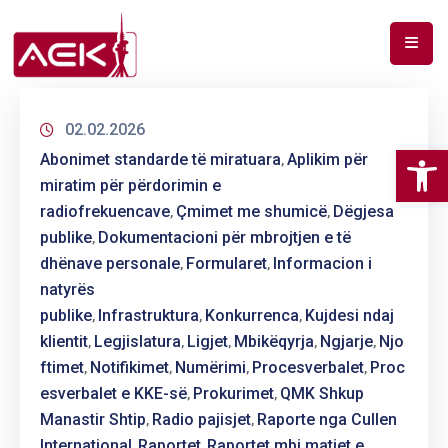
BALLINA
02.02.2026
PËR
Op
Abonimet standarde të miratuara
Aplikim për
NE
‚
miratim për përdorimin e
DOKUMENTE
radiofrekuencave
Çmimet me shumicë
Dëgjesa
‚
‚
publike
Dokumentacioni për mbrojtjen e të
‚
RF
dhënave personale
Formularet
Informacion i
‚
‚
SPEKTAR
natyrës
publike
Infrastruktura
Konkurrenca
Kujdesi ndaj
‚
‚
‚
TELEKOMUNIKIME
klientit
Legjislatura
Ligjet
Mbikëqyrja
Ngjarje
Njo
‚
‚
‚
‚
‚
ANALIZA
ftimet
Notifikimet
Numërimi
Procesverbalet
Proc
‚
‚
‚
‚
E
esverbalet e KKE-së
Prokurimet
QMK Shkup
‚
‚
PAZARIT
Manastir Shtip
Radio pajisjet
Raporte nga Cullen
‚
‚
International
Raportet
Raportet mbi matjet e
‚
‚