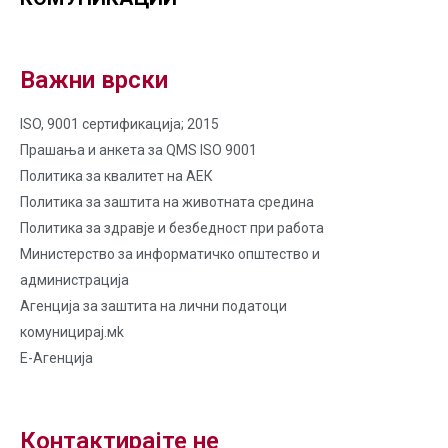
Важни врски
ISO, 9001 сертификација; 2015
Прашања и анкета за QMS ISO 9001
Политика за квалитет на AЕК
Политика за заштита на животната средина
Политика за здравје и безбедност при работа
Министерство за информатичко општество и
администрација
Агенција за заштита на лични податоци
комуницирај.мk
Е-Агенција
Контактирајте не