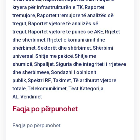
KUJDESI
kryera për infrastrukturën e TK
Raportet
‚
NDAJ
tremujore
Raportet tremujore të analizës së
‚
KLIENTIT
tregut
Raportet vjetore të analizës së
‚
tregut
Raportet vjetore të punës së AKE
Rrjetet
FORMULARET
‚
‚
dhe shërbimet
Rrjetet e komunikimit dhe
‚
LIGJET
shërbimet
Sektorët dhe shërbimet
Shërbimi
‚
‚
universal
Shitje me pakicë
Shitje me
‚
‚
shumicë
Shpalljet
Siguria dhe integriteti i rrjeteve
‚
‚
dhe sherbimeve
Sondazhi i opinionit
‚
publik
Spektri RF
Takimet
Të ardhurat vjetore
‚
‚
‚
totale
Telekomunikimet
Test Kategorija
‚
‚
AL
Vendimet
‚
Faqja po përpunohet
Faqja po përpunohet