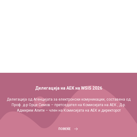
Посета
на директорот на АЕК во Женева на AI for Good
Global Summit
Ми претставуваше особено задоволство денес да се сретнам со
Jaroslaw K. Ponder за време на AI for Good Global Summit и WSIS+20
High-Level Event во Женева. Имавме конструктивна дискусија за
ПОВЕЌЕ