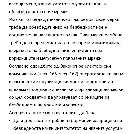
ГРИЖА
истовремено, континуитетот на услугите кои ги
ЗА
обезбедуваат со тие мрежи.
КОРИСНИЦИ
Имајќи го предвид техничкиот напредок, овие мерки
треба да обезбедат ниво на безбедност кое е
ЈАВНИ
соодветно на настанатиот ризик. Овие мерки особено
НАБАВКИ
треба да се преземаат за да се спречи и минимизира
влијанието на безбедносните инциденти врз
корисниците и меѓусебно поврзаните мрежи.
Согласно одредбите од Законот за електронски
комуникации (член 166, член 167) операторите на јавни
електронски комуникациски мрежи се должни да
преземаат соодветни технички и организациони мерки
со цел соодветно да управуваат со ризиците за
безбедноста на мрежите и услугите.
Агенцијата може од операторите да бара:
Да и достават потребни информации за процена на
безбедноста и/или интегритетот на нивните услуги и