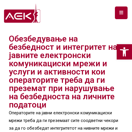
ПОЧЕТНА
Обезбедување на
ЗА
Op
безбедност и интегритет на
НАС
јавните електронски
ДОКУМЕНТИ
комуникациски мрежи и
услуги и активности кои
РФ
операторите треба да ги
СПЕКТАР
преземат при нарушување
ТЕЛЕКОМУНИКАЦИИ
на безбедноста на личните
податоци
АНАЛИЗА
Операторите на јавни електронски комуникациски
НА
мрежи треба да ги преземаат сите соодветни чекори
ПАЗАР
за да го обезбедат интегритетот на нивните мрежи и