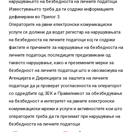
нарушувањето на безбедноста на личните податоци.
Известувањето треба да ги содржи информациите
дефинирани во Прилог 3.
Операторите на јавни електронски комуникациски
услуги се должни да водат регистар на нарушувањата
на безбедноста на личните податоци кој ги содржи
фактите и причините за нарушување на безбедноста на
личните податоци, последиците предизвикани од
таквото нарушување, како и преземените мерки за
безбедност на личните податоци што и овозможува на
Агенцијата и Дирекцијата за заштита на личните
податоци да ја проверат усогласеноста на операторот
со одредбите од ЗЕК и Правилникот за обезбедување
на безбедност и интегритет на јавните електронски
комуникациски мрежи и услуги и активностите кои што
операторите треба да ги преземат при нарушување на
безбедноста на личните податоци.