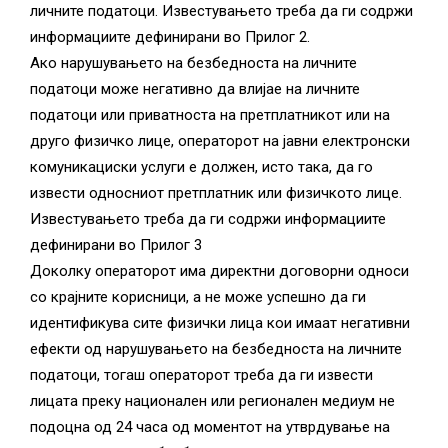
личните податоци. Известувањето треба да ги содржи
информациите дефинирани во Прилог 2.
Ако нарушувањето на безбедноста на личните
податоци може негативно да влијае на личните
податоци или приватноста на претплатникот или на
друго физичко лице, операторот на јавни електронски
комуникациски услуги е должен, исто така, да го
извести односниот претплатник или физичкото лице.
Известувањето треба да ги содржи информациите
дефинирани во Прилог 3
Доколку операторот има директни договорни односи
со крајните корисници, а не може успешно да ги
идентификува сите физички лица кои имаат негативни
ефекти од нарушувањето на безбедноста на личните
податоци, тогаш операторот треба да ги извести
лицата преку национален или регионален медиум не
подоцна од 24 часа од моментот на утврдување на