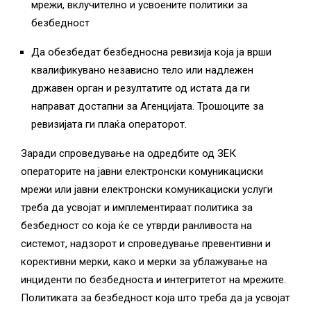
мрежи, вклучително и усвоените политики за
безбедност
Да обезбедат безбедносна ревизија која ја врши
квалификувано независно тело или надлежен
државен орган и резултатите од истата да ги
направат достапни за Агенцијата. Трошоците за
ревизијата ги плаќа операторот.
Заради спроведување на одредбите од ЗЕК
операторите на јавни електронски комуникациски
мрежи или јавни електронски комуникациски услуги
треба да усвојат и имплементираат политика за
безбедност со која ќе се утврди ранливоста на
системот, надзорот и спроведување превентивни и
корективни мерки, како и мерки за ублажување на
инциденти по безбедноста и интегритетот на мрежите.
Политиката за безбедност која што треба да ја усвојат