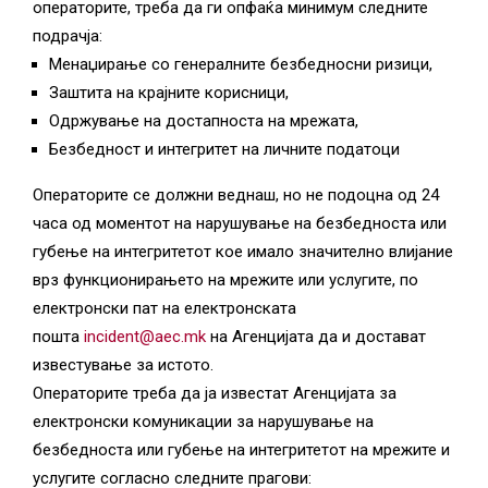
операторите, треба да ги опфаќа минимум следните
подрачја:
Менаџирање со генералните безбедносни ризици,
Заштита на крајните корисници,
Одржување на достапноста на мрежата,
Безбедност и интегритет на личните податоци
Операторите се должни веднаш, но не подоцна од 24
часа од моментот на нарушување на безбедноста или
губење на интегритетот кое имало значително влијание
врз функционирањето на мрежите или услугите, по
електронски пат на електронската
пошта
incident@aec.mk
на Агенцијата да и достават
известување за истото.
Операторите треба да ја известат Агенцијата за
електронски комуникации за нарушување на
безбедноста или губење на интегритетот на мрежите и
услугите согласно следните прагови: