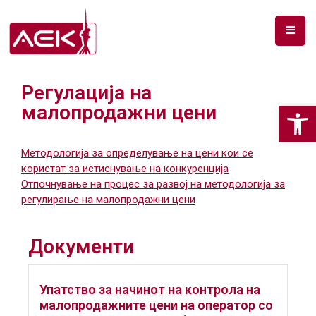
ПОЧЕТНА
Регулација на
ЗА
Op
малопродажни цени
НАС
ДОКУМЕНТИ
Методологија за определување на цени кои се
користат за истиснување на конкуренција
РФ
Отпочнување на процес за развој на методологија за
СПЕКТАР
регулирање на малопродажни цени
ТЕЛЕКОМУНИКАЦИИ
Документи
АНАЛИЗА
НА
Упатство за начинот на контрола на
ПАЗАР
малопродажните цени на оператор со