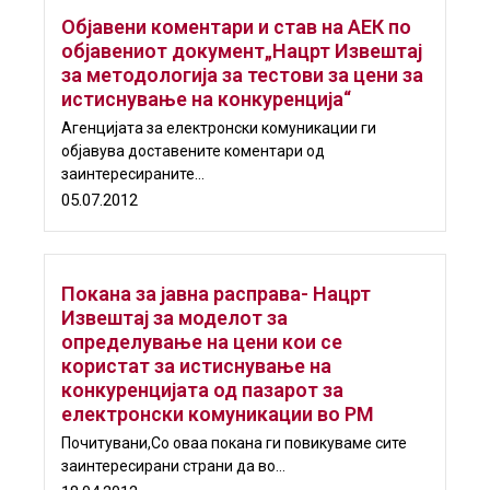
Објавени коментари и став на АЕК по
објавениот документ„Нацрт Извештај
за методологија за тестови за цени за
истиснување на конкуренција“
Aгенцијата за електронски комуникации ги
објавува доставените коментари од
заинтересираните...
05.07.2012
Покана за јавна расправа- Нацрт
Извештај за моделот за
определување на цени кои се
користат за истиснување на
конкуренцијата од пазарот за
електронски комуникации во РМ
Почитувани,Со оваа покана ги повикуваме сите
заинтересирани страни да во...