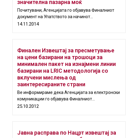
значителна пазарна моќ
ГРИЖА
ЗА
Почитувани, Агенцијата го објавува Финалниот
документ на Упатството за начинот...
КОРИСНИЦИ
14.11.2014
ЈАВНИ
НАБАВКИ
Финален Извештај за пресметување
на цени базирани на трошоци за
минимален пакет на изнајмени линии
базирани на LRIC методологија со
вклучени мислења од
заинтересираните страни
Ве информираме дека Агенцијата за електронски
комуникации го објавува Финалниот...
25.10.2012
Јавна расправа по Нацрт извештај за