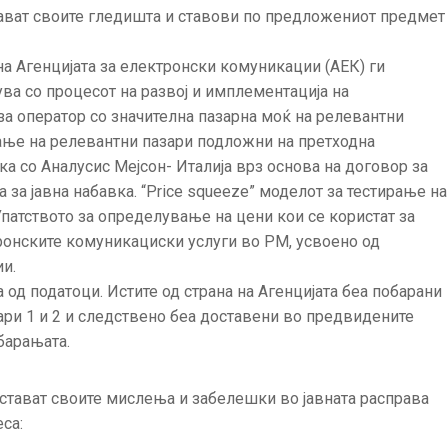
ават своите гледишта и ставови по предложениот предмет
на Агенцијата за електронски комуникации (АЕК) ги
а со процесот на развој и имплементација на
а оператор со значителна пазарна моќ на релевантни
вање на релевантни пазари подложни на претходна
ка со Аналусис Мејсон- Италија врз основа на договор за
 за јавна набавка. “Price squeeze” моделот за тестирање на
Упатството за определување на цени кои се користат за
ронските комуникациски услуги во РМ, усвоено од
и.
 од податоци. Истите од страна на Агенцијата беа побарани
ари 1 и 2 и следствено беа доставени во предвидените
барањата.
остават своите мислења и забелешки во јавната расправа
са: