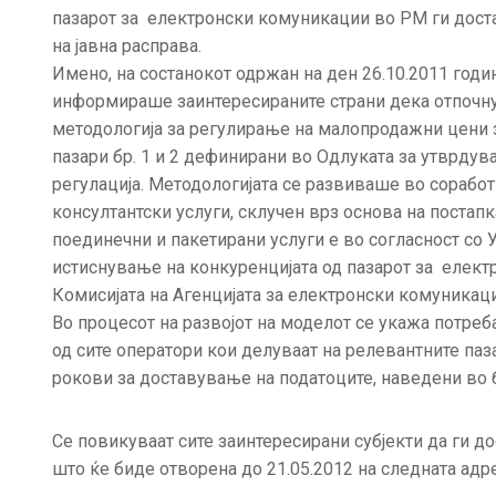
пазарот за електронски комуникации во РМ ги дост
на јавна расправа.
Имено, на состанокот одржан на ден 26.10.2011 годи
информираше заинтересираните страни дека отпочнув
методологија за регулирање на малопродажни цени з
пазари бр. 1 и 2 дефинирани во Одлуката за утврду
регулација. Методологијата се развиваше во соработ
консултантски услуги, склучен врз основа на постапка
поединечни и пакетирани услуги е во согласност со 
истиснување на конкуренцијата од пазарот за елект
Комисијата на Агенцијата за електронски комуникаци
Во процесот на развојот на моделот се укажа потреба
од сите оператори кои делуваат на релевантните паз
рокови за доставување на податоците, наведени во 
Се повикуваат сите заинтересирани субјекти да ги д
што ќе биде отворена до 21.05.2012 на следната адре