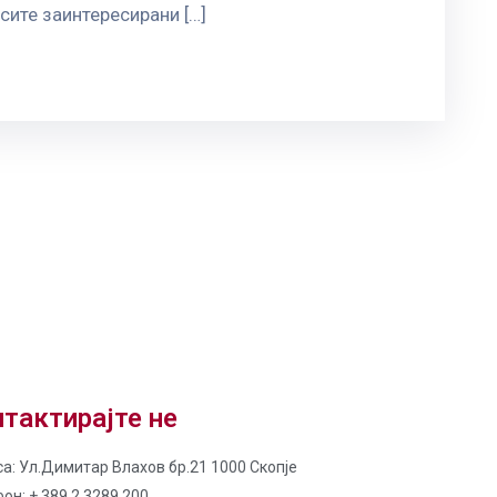
сите заинтересирани […]
тактирајте не
а: Ул.Димитар Влахов бр.21 1000 Скопје
он: + 389 2 3289 200