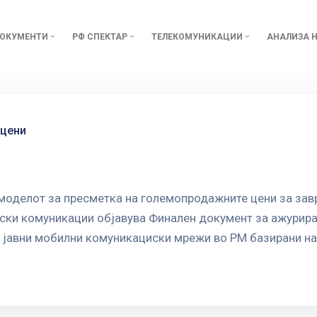
ОКУМЕНТИ
РФ СПЕКТАР
ТЕЛЕКОМУНИКАЦИИ
АНАЛИЗА Н
 цени
моделот за пресметка на големопродажните цени за за
ски комуникации објавува Финален документ за ажурира
 јавни мобилни комуникациски мрежи во РМ базирани на 