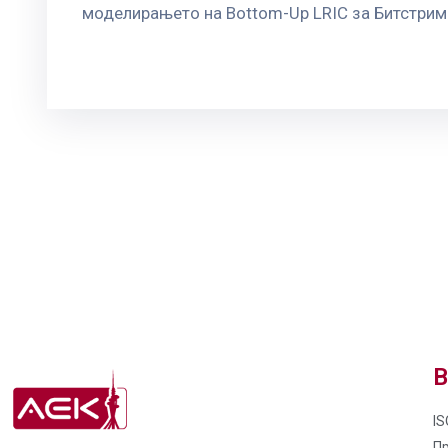
моделирањето на Bottom-Up LRIC за Битстрим 
В
IS
П