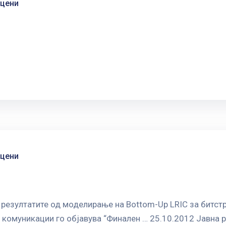
 цени
 цени
 резултатите од моделирање на Bottom-Up LRIC за битст
комуникации го објавува “Финален … 25.10.2012 Јавна р