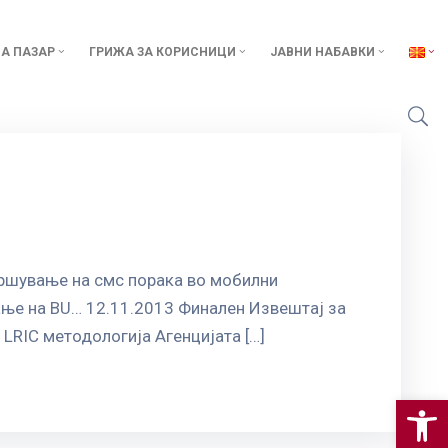
А ПАЗАР
ГРИЖА ЗА КОРИСНИЦИ
ЈАВНИ НАБАВКИ
вршување на смс порака во мобилни
ње на BU… 12.11.2013 Финален Извештај за
LRIC методологија Агенцијата […]
Op