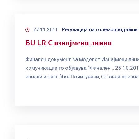
27.11.2011
Регулација на големопродажни
BU LRIC изнајмени линии
Финален документ за моделот Изнајмени линии
комуникации го објавува “Финален… 25.10.201
канали и dark fibre Почитувани, Со оваа покан