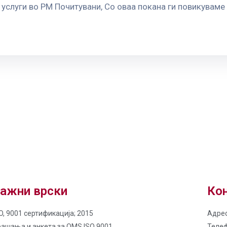
услуги во РМ Почитувани, Со оваа покана ги повикуваме 
ажни врски
Кон
O, 9001 сертификација; 2015
Адрес
рашања и анкета за QMS ISO 9001
Телеф