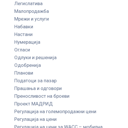
Легислатива
Малопродажба
Мрежи и услуги
Набавки
Настани
Нумерација
Огласи
Одлуки и решенија
Одобренија
Планови
Податоци за пазар
Прашања и одговори
Преносливост на броеви
Проект МАДРИД
Регулација на големопродажни цени
Регулација на цени
Регулација на цени за WACC – мобилна