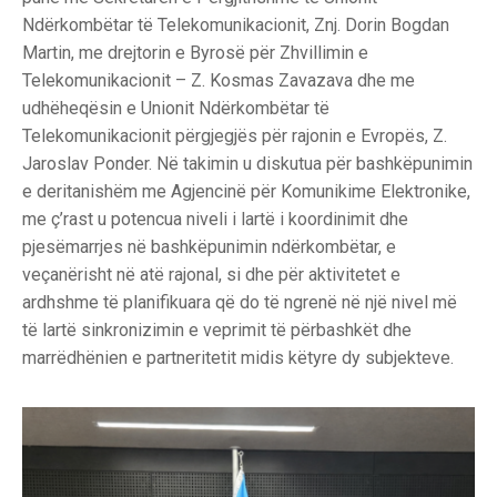
Ndërkombëtar të Telekomunikacionit, Znj. Dorin Bogdan
Martin, me drejtorin e Byrosë për Zhvillimin e
Telekomunikacionit – Z. Kosmas Zavazava dhe me
udhëheqësin e Unionit Ndërkombëtar të
Telekomunikacionit përgjegjës për rajonin e Evropës, Z.
Jaroslav Ponder. Në takimin u diskutua për bashkëpunimin
e deritanishëm me Agjencinë për Komunikime Elektronike,
me ç’rast u potencua niveli i lartë i koordinimit dhe
pjesëmarrjes në bashkëpunimin ndërkombëtar, e
veçanërisht në atë rajonal, si dhe për aktivitetet e
ardhshme të planifikuara që do të ngrenë në një nivel më
të lartë sinkronizimin e veprimit të përbashkët dhe
marrëdhënien e partneritetit midis këtyre dy subjekteve.