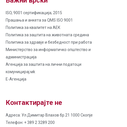
Важни врски
ISO, 9001 сертификација; 2015
Прашања и анкета за QMS ISO 9001
Политика за квалитет на AЕК
Политика за заштита на животната средина
Политика за здравје и безбедност при работа
Министерство за информатичко општество и
администрација
Агенција за заштита на лични податоци
комуницирај.мk
Е-Агенција
Контактирајте не
Адреса: Ул.Димитар Влахов бр.21 1000 Скопје
Телефон: + 389 2 3289 200