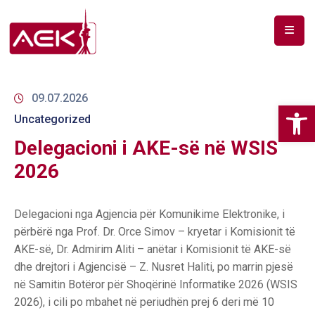
BALLINA
PËR
09.07.2026
Op
NE
Uncategorized
Delegacioni i AKE-së në WSIS
DOKUMENTE
2026
RF
SPEKTAR
Delegacioni nga Agjencia për Komunikime Elektronike, i
TELEKOMUNIKIME
përbërë nga Prof. Dr. Orce Simov – kryetar i Komisionit të
AKE-së, Dr. Admirim Aliti – anëtar i Komisionit të AKE-së
ANALIZA
dhe drejtori i Agjencisë – Z. Nusret Haliti, po marrin pjesë
E
në Samitin Botëror për Shoqërinë Informatike 2026 (WSIS
PAZARIT
2026), i cili po mbahet në periudhën prej 6 deri më 10