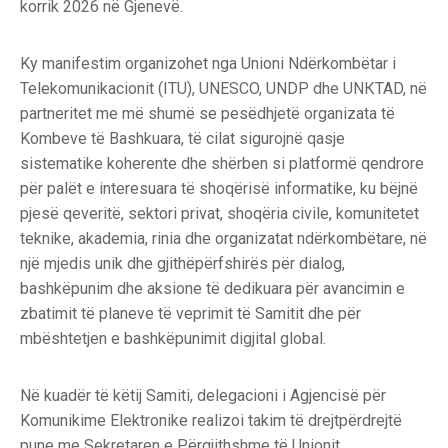
korrik 2026 në Gjenevë.
KUJDESI
NDAJ
KLIENTIT
Ky manifestim organizohet nga Unioni Ndërkombëtar i
Telekomunikacionit (ITU), UNESCO, UNDP dhe UNКTAD, në
FORMULARET
partneritet me më shumë se pesëdhjetë organizata të
Kombeve të Bashkuara, të cilat sigurojnë qasje
LIGJET
sistematike koherente dhe shërben si platformë qendrore
për palët e interesuara të shoqërisë informatike, ku bëjnë
pjesë qeveritë, sektori privat, shoqëria civile, komunitetet
teknike, akademia, rinia dhe organizatat ndërkombëtare, në
një mjedis unik dhe gjithëpërfshirës për dialog,
bashkëpunim dhe aksione të dedikuara për avancimin e
zbatimit të planeve të veprimit të Samitit dhe për
mbështetjen e bashkëpunimit digjital global.
Në kuadër të këtij Samiti, delegacioni i Agjencisë për
Komunikime Elektronike realizoi takim të drejtpërdrejtë
pune me Sekretaren e Përgjithshme të Unionit