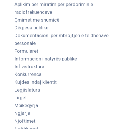
Aplikim për miratim për përdorimin e
radiofrekuencave
Çmimet me shumicë
Dëgjesa publike
Dokumentacioni për mbrojtjen e të dhënave
personale
Formularet
Informacion i natyrës publike
Infrastruktura
Konkurrenca
Kujdesi ndaj klientit
Legjislatura
Ligjet
Mbikëqyrja
Ngjarje
Njoftimet
Notifikimet