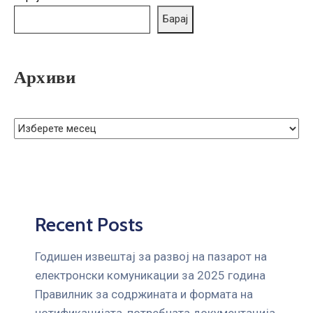
ГРИЖА
Барај
ЗА
КОРИСНИЦИ
ЈАВНИ
Архиви
НАБАВКИ
Recent Posts
Годишен извештај за развој на пазарот на
електронски комуникации за 2025 година
Правилник за содржината и формата на
нотификацијата, потребната документација