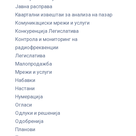
Јавна расправа
Квартални извештаи за анализа на пазар
Комуникациски мрежи и услуги
Конкуренција Легислатива
Контрола и мониторинг на
радиофреквенции
Легислатива
Малопродажба
Мрежи и услуги
Набавки
Настани
Нумерација
Огласи
Одлуки и решенија
Одобренија
Планови