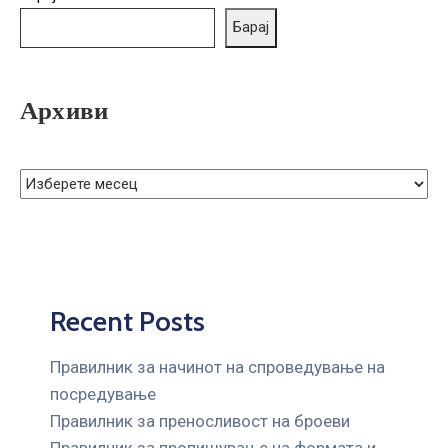
ГРИЖА
Барај
ЗА
КОРИСНИЦИ
ЈАВНИ
Архиви
НАБАВКИ
Recent Posts
Правилник за начинот на спроведување на
посредување
Правилник за преносливост на броеви
Правилник за пропишување на формата и