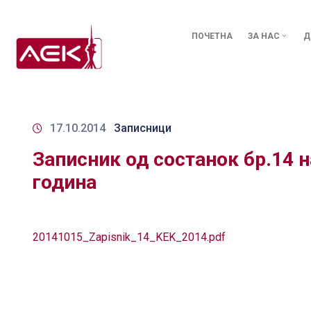
ПОЧЕТНА
ЗА НАС
Д
17.10.2014
Записници
Записник од состанок бр.14 н
година
20141015_Zapisnik_14_KEK_2014.pdf