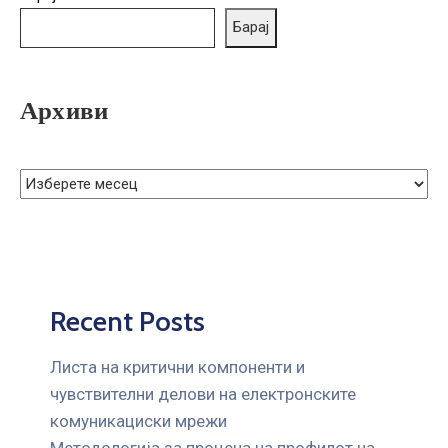
ГРИЖА
Барај
ЗА
КОРИСНИЦИ
ЈАВНИ
Архиви
НАБАВКИ
Recent Posts
Листа на критични компоненти и
чувствителни делови на електронските
комуникациски мрежи
Mетодологија за процена на профилот на