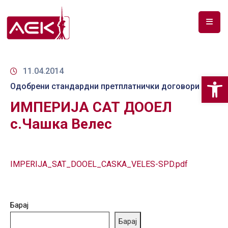
ПОЧЕТНА
ЗА
11.04.2014
Op
НАС
Одобрени стандардни претплатнички договори
ИМПЕРИЈА САТ ДООЕЛ
ДОКУМЕНТИ
с.Чашка Велес
РФ
СПЕКТАР
ТЕЛЕКОМУНИКАЦИИ
IMPERIJA_SAT_DOOEL_CASKA_VELES-SPD.pdf
АНАЛИЗА
НА
Барај
ПАЗАР
Барај