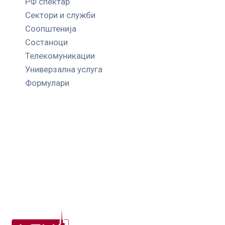
РФ спектар
Сектори и служби
Соопштенија
Состаноци
Телекомуникации
Универзална услуга
Формулари