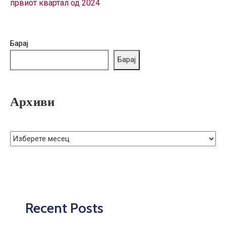
првиот квартал од 2024
ГРИЖА
ЗА
КОРИСНИЦИ
Барај
ЈАВНИ
Барај
НАБАВКИ
Архиви
Recent Posts