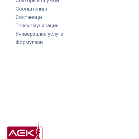
Сектори и служби
Соопштенија
Состаноци
Телекомуникации
Универзална услуга
Формулари