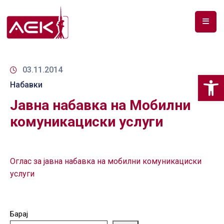
ПОЧЕТНА
ЗА
03.11.2014
Op
НАС
Набавки
Јавна набавка на Мобилни
ДОКУМЕНТИ
комуникациски услуги
РФ
СПЕКТАР
ТЕЛЕКОМУНИКАЦИИ
Оглас за јавна набавка на мобилни комуникациски
услуги
АНАЛИЗА
НА
ПАЗАР
Барај