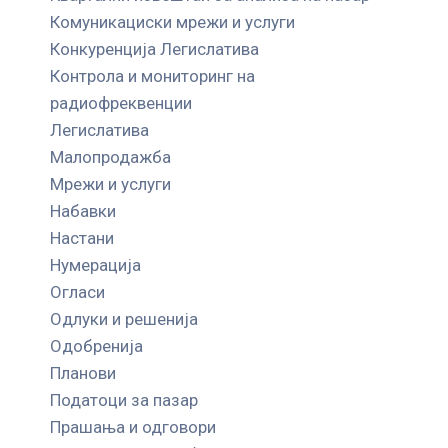
Комуникациски мрежи и услуги
Конкуренција Легислатива
Контрола и мониторинг на
радиофреквенции
Легислатива
Малопродажба
Мрежи и услуги
Набавки
Настани
Нумерација
Огласи
Одлуки и решенија
Одобренија
Планови
Податоци за пазар
Прашања и одговори