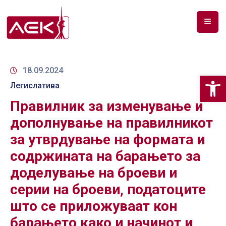
ПОЧЕТНА
ЗА
18.09.2024
Op
НАС
Легислатива
Правилник за изменување и
ДОКУМЕНТИ
дополнување на правилникот
РФ
за утврдување на формата и
СПЕКТАР
содржината на барањето за
ТЕЛЕКОМУНИКАЦИИ
доделување на броеви и
АНАЛИЗА
серии на броеви, податоците
НА
што се приложуваат кон
ПАЗАР
барањето како и начинот и