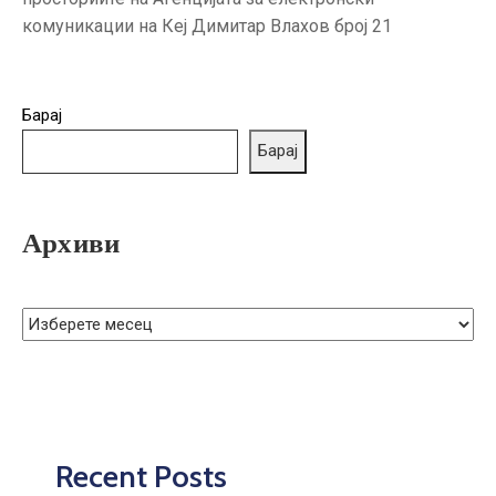
ГРИЖА
комуникации на Кеј Димитар Влахов број 21
ЗА
КОРИСНИЦИ
ЈАВНИ
Барај
НАБАВКИ
Барај
Архиви
Recent Posts