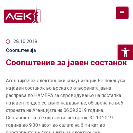
ПОЧЕТНА
ЗА
28.10.2019
Op
НАС
Соопштенија
Соопштение за јавен состанок
ДОКУМЕНТИ
РФ
Агенцијата за електронски комуникации Ве поканува
СПЕКТАР
на јавен состанок во врска со отворената јавна
ТЕЛЕКОМУНИКАЦИИ
расправа по НАМЕРА за спроведување на постапка
на јавен тендер со јавно наддавање, објавена на веб
АНАЛИЗА
страната на Агенцијата на 06.09.2019 година.
НА
Состанокот ќе се одржи во четврток, 31.10.2019
ПАЗАР
година во 9:30 часот во салата на 6-ти кат во
просториите на Агенцијата за електронски