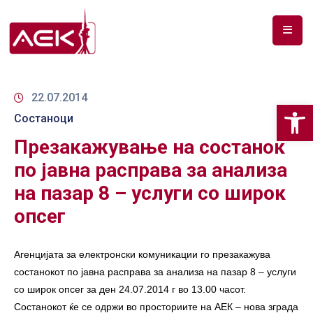
ПОЧЕТНА
ЗА
22.07.2014
Op
НАС
Состаноци
Презакажување на состанок
ДОКУМЕНТИ
по јавна расправа за анализа
РФ
на пазар 8 – услуги со широк
СПЕКТАР
опсег
ТЕЛЕКОМУНИКАЦИИ
АНАЛИЗА
Агенцијата за електронски комуникации го презакажува
НА
состанокот по јавна расправа за анализа на пазар 8 – услуги
ПАЗАР
со широк опсег за ден 24.07.2014 г во 13.00 часот.
Состанокот ќе се одржи во просториите на АЕК – нова зграда