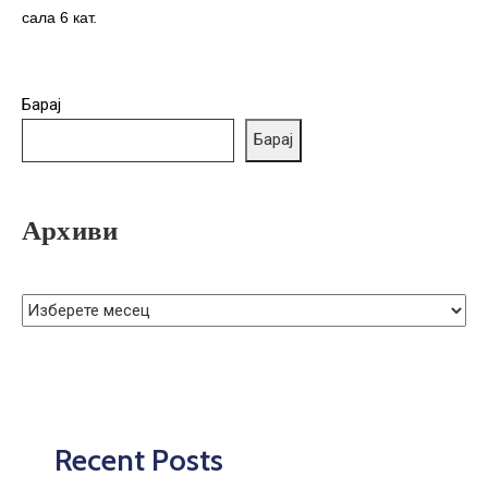
ГРИЖА
сала 6 кат.
ЗА
КОРИСНИЦИ
Барај
ЈАВНИ
НАБАВКИ
Барај
Архиви
Recent Posts