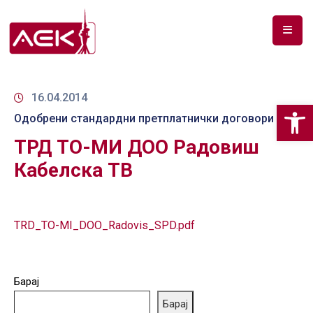
ПОЧЕТНА
ЗА
16.04.2014
Op
НАС
Одобрени стандардни претплатнички договори
ТРД ТО-МИ ДОО Радовиш
ДОКУМЕНТИ
Кабелска ТВ
РФ
СПЕКТАР
ТЕЛЕКОМУНИКАЦИИ
TRD_TO-MI_DOO_Radovis_SPD.pdf
АНАЛИЗА
НА
Барај
ПАЗАР
Барај