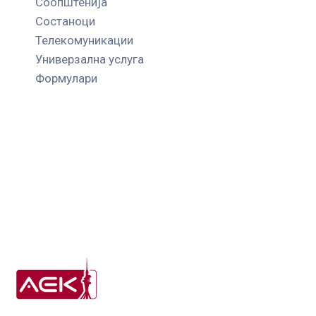
Соопштенија
Состаноци
Телекомуникации
Универзална услуга
Формулари