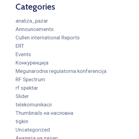
Categories
analiza_pazar
Announcements
Cullen international Reports
ERT
Events
Kонкуренција
Megunarodna regulatorna konferencija
RF Spectrum
rf spektar
Slider
telekomunikacii
Thumbnails на насловна
tigkin
Uncategorized
Анализа на пазар