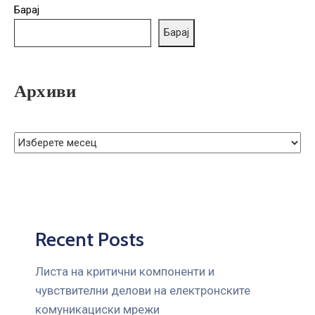
ГРИЖА
Барај
ЗА
Барај
КОРИСНИЦИ
ЈАВНИ
Архиви
НАБАВКИ
Recent Posts
Листа на критични компоненти и
чувствителни делови на електронските
комуникациски мрежи