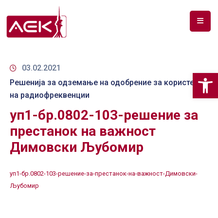
ПОЧЕТНА
ЗА
03.02.2021
Op
НАС
Решенија за одземање на одобрение за користење
на радиофреквенции
ДОКУМЕНТИ
уп1-бр.0802-103-решение за
РФ
престанок на важност
СПЕКТАР
Димовски Љубомир
ТЕЛЕКОМУНИКАЦИИ
уп1-бр.0802-103-решение-за-престанок-на-важност-Димовски-
АНАЛИЗА
Љубомир
НА
ПАЗАР