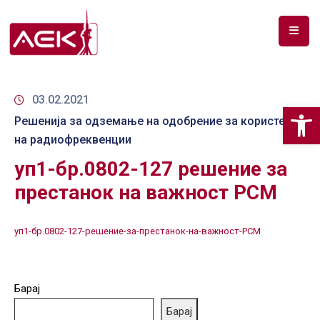
ПОЧЕТНА
ЗА
03.02.2021
Op
НАС
Решенија за одземање на одобрение за користење
на радиофреквенции
ДОКУМЕНТИ
уп1-бр.0802-127 решение за
РФ
престанок на важност РСМ
СПЕКТАР
ТЕЛЕКОМУНИКАЦИИ
уп1-бр.0802-127-решение-за-престанок-на-важност-РСМ
АНАЛИЗА
НА
Барај
ПАЗАР
Барај