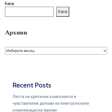
ГРИЖА
Барај
ЗА
Барај
КОРИСНИЦИ
ЈАВНИ
Архиви
НАБАВКИ
Recent Posts
Листа на критични компоненти и
чувствителни делови на електронските
комуникациски мрежи