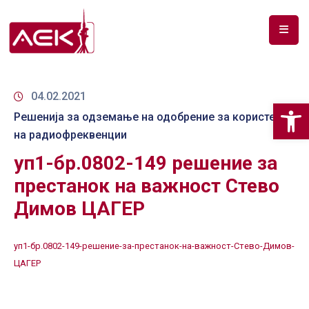
ПОЧЕТНА
ЗА
04.02.2021
Op
НАС
Решенија за одземање на одобрение за користење
на радиофреквенции
ДОКУМЕНТИ
уп1-бр.0802-149 решение за
РФ
престанок на важност Стево
СПЕКТАР
Димов ЦАГЕР
ТЕЛЕКОМУНИКАЦИИ
уп1-бр.0802-149-решение-за-престанок-на-важност-Стево-Димов-
АНАЛИЗА
ЦАГЕР
НА
ПАЗАР