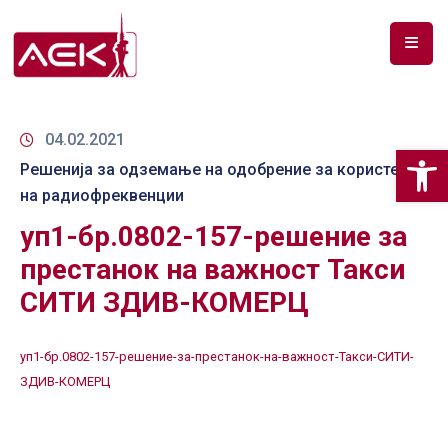
ПОЧЕТНА
ЗА
04.02.2021
Op
НАС
Решенија за одземање на одобрение за користење
на радиофреквенции
ДОКУМЕНТИ
уп1-бр.0802-157-решение за
РФ
престанок на важност Такси
СПЕКТАР
СИТИ ЗДИВ-КОМЕРЦ
ТЕЛЕКОМУНИКАЦИИ
уп1-бр.0802-157-решение-за-престанок-на-важност-Такси-СИТИ-
АНАЛИЗА
ЗДИВ-КОМЕРЦ
НА
ПАЗАР