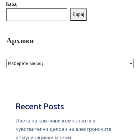
ГРИЖА
Барај
ЗА
Барај
КОРИСНИЦИ
ЈАВНИ
Архиви
НАБАВКИ
Recent Posts
Листа на критични компоненти и
чувствителни делови на електронските
комуникациски мрежи