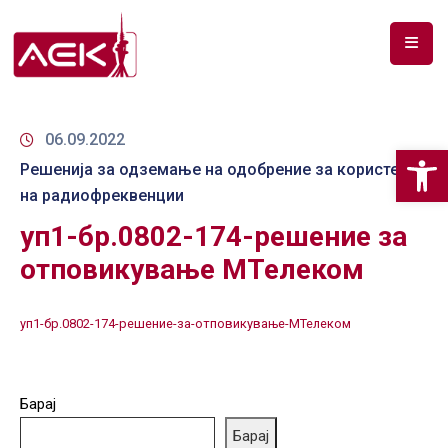
ПОЧЕТНА
ЗА
06.09.2022
Op
НАС
Решенија за одземање на одобрение за користење
на радиофреквенции
ДОКУМЕНТИ
уп1-бр.0802-174-решение за
РФ
отповикување МТелеком
СПЕКТАР
ТЕЛЕКОМУНИКАЦИИ
уп1-бр.0802-174-решение-за-отповикување-МТелеком
АНАЛИЗА
НА
Барај
ПАЗАР
Барај