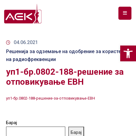
ПОЧЕТНА
ЗА
04.06.2021
Op
НАС
Решенија за одземање на одобрение за користење
на радиофреквенции
ДОКУМЕНТИ
уп1-бр.0802-188-решение за
РФ
отповикување ЕВН
СПЕКТАР
ТЕЛЕКОМУНИКАЦИИ
уп1-бр.0802-188-решение-за-отповикување-ЕВН
АНАЛИЗА
НА
Барај
ПАЗАР
Барај