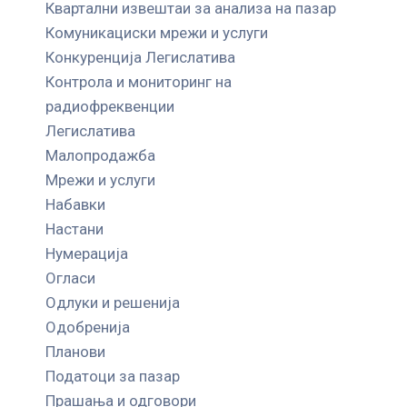
Квартални извештаи за анализа на пазар
Комуникациски мрежи и услуги
Конкуренција Легислатива
Контрола и мониторинг на
радиофреквенции
Легислатива
Малопродажба
Мрежи и услуги
Набавки
Настани
Нумерација
Огласи
Одлуки и решенија
Одобренија
Планови
Податоци за пазар
Прашања и одговори