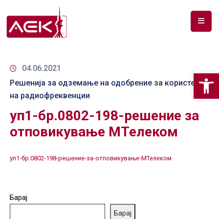
ПОЧЕТНА
ЗА
04.06.2021
Op
НАС
Решенија за одземање на одобрение за користење
на радиофреквенции
ДОКУМЕНТИ
уп1-бр.0802-198-решение за
РФ
отповикување МТелеком
СПЕКТАР
ТЕЛЕКОМУНИКАЦИИ
уп1-бр.0802-198-решение-за-отповикување-МТелеком
АНАЛИЗА
НА
Барај
ПАЗАР
Барај