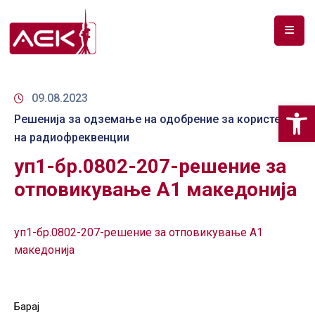
ПОЧЕТНА
ЗА
09.08.2023
Op
НАС
Решенија за одземање на одобрение за користење
на радиофреквенции
ДОКУМЕНТИ
уп1-бр.0802-207-решение за
РФ
отповикување А1 македонија
СПЕКТАР
ТЕЛЕКОМУНИКАЦИИ
уп1-бр.0802-207-решение за отповикување А1
македонија
АНАЛИЗА
НА
ПАЗАР
Барај