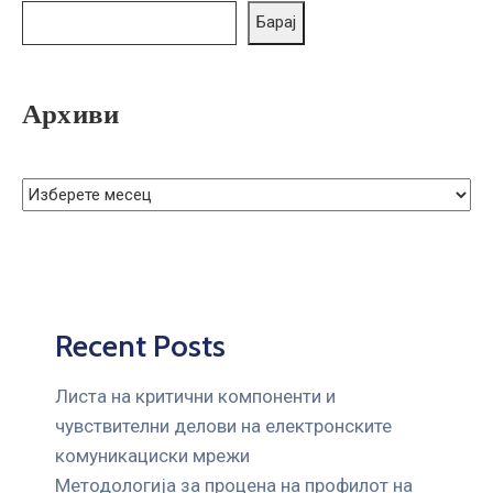
ГРИЖА
Барај
ЗА
КОРИСНИЦИ
Архиви
ЈАВНИ
НАБАВКИ
Recent Posts
Листа на критични компоненти и
чувствителни делови на електронските
комуникациски мрежи
Mетодологија за процена на профилот на