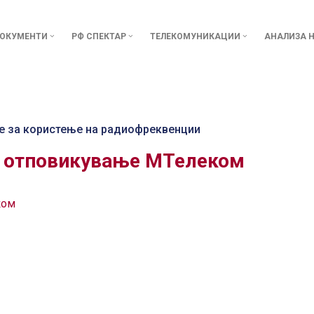
ОКУМЕНТИ
РФ СПЕКТАР
ТЕЛЕКОМУНИКАЦИИ
АНАЛИЗА Н
е за користење на радиофреквенции
а отповикување МТелеком
ком