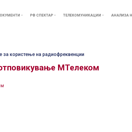
ОКУМЕНТИ
РФ СПЕКТАР
ТЕЛЕКОМУНИКАЦИИ
АНАЛИЗА Н
е за користење на радиофреквенции
 отповикување МТелеком
ом