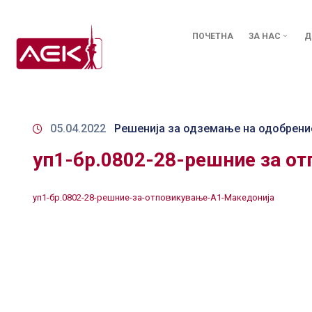
ПОЧЕТНА
ЗА НАС
Д
05.04.2022
Решенија за одземање на одобрени
уп1-бр.0802-28-решние за о
уп1-бр.0802-28-решние-за-отповикување-А1-Македонија