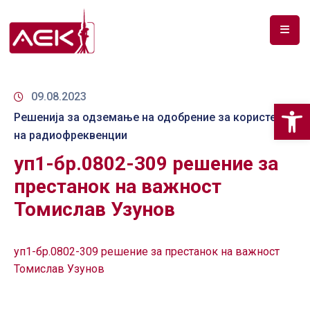
ПОЧЕТНА
ЗА
09.08.2023
Op
НАС
Решенија за одземање на одобрение за користење
на радиофреквенции
ДОКУМЕНТИ
уп1-бр.0802-309 решение за
РФ
престанок на важност
СПЕКТАР
Томислав Узунов
ТЕЛЕКОМУНИКАЦИИ
уп1-бр.0802-309 решение за престанок на важност
АНАЛИЗА
НА
Томислав Узунов
ПАЗАР