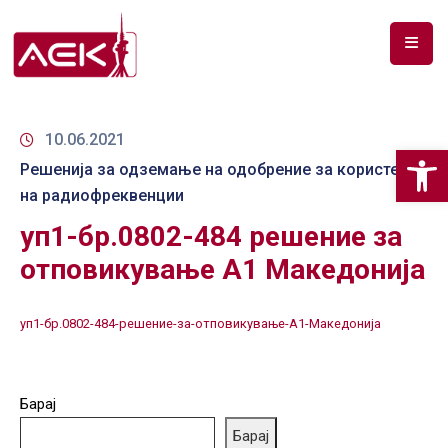
ПОЧЕТНА
ЗА
10.06.2021
Op
НАС
Решенија за одземање на одобрение за користење
на радиофреквенции
ДОКУМЕНТИ
уп1-бр.0802-484 решение за
РФ
отповикување А1 Македонија
СПЕКТАР
ТЕЛЕКОМУНИКАЦИИ
уп1-бр.0802-484-решение-за-отповикување-А1-Македонија
АНАЛИЗА
НА
Барај
ПАЗАР
Барај