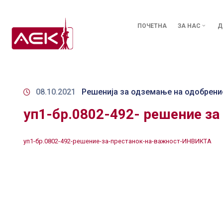
ПОЧЕТНА
ЗА НАС
Д
08.10.2021
Решенија за одземање на одобрени
уп1-бр.0802-492- решение з
уп1-бр.0802-492-решение-за-престанок-на-важност-ИНВИКТА