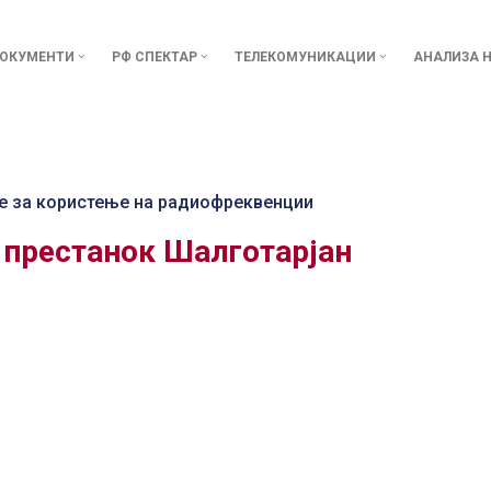
ОКУМЕНТИ
РФ СПЕКТАР
ТЕЛЕКОМУНИКАЦИИ
АНАЛИЗА Н
е за користење на радиофреквенции
 престанок Шалготарјан