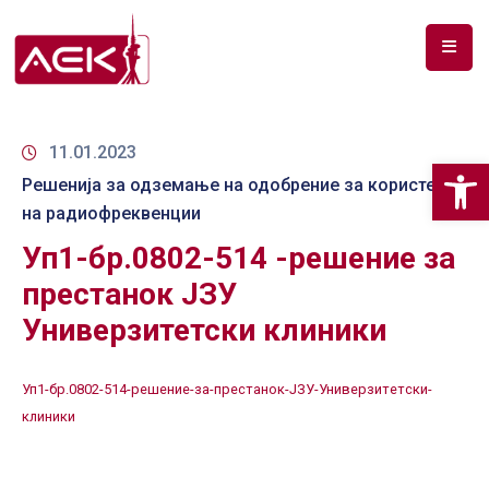
ПОЧЕТНА
ЗА
11.01.2023
Op
НАС
Решенија за одземање на одобрение за користење
на радиофреквенции
ДОКУМЕНТИ
Уп1-бр.0802-514 -решение за
РФ
престанок ЈЗУ
СПЕКТАР
Универзитетски клиники
ТЕЛЕКОМУНИКАЦИИ
Уп1-бр.0802-514-решение-за-престанок-ЈЗУ-Универзитетски-
АНАЛИЗА
клиники
НА
ПАЗАР