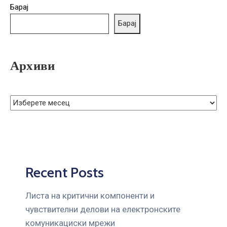
ГРИЖА
Барај
ЗА
Барај
КОРИСНИЦИ
ЈАВНИ
Архиви
НАБАВКИ
Recent Posts
Листа на критични компоненти и
чувствителни делови на електронските
комуникациски мрежи