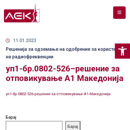
ПОЧЕТНА
ЗА
11.01.2023
Op
НАС
Решенија за одземање на одобрение за користење
на радиофреквенции
ДОКУМЕНТИ
уп1-бр.0802-526–решение за
РФ
отповикување А1 Македонија
СПЕКТАР
ТЕЛЕКОМУНИКАЦИИ
уп1-бр.0802-526-решение-за-отповикување-А1-Македонија
АНАЛИЗА
НА
Барај
ПАЗАР
Барај