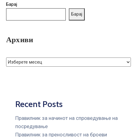
ГРИЖА
Барај
ЗА
Барај
КОРИСНИЦИ
ЈАВНИ
Архиви
НАБАВКИ
Recent Posts
Правилник за начинот на спроведување на
посредување
Правилник за преносливост на броеви