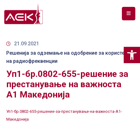
ПОЧЕТНА
ЗА
21.09.2021
Op
НАС
Решенија за одземање на одобрение за користење
на радиофреквенции
ДОКУМЕНТИ
Уп1-бр.0802-655-решение за
РФ
престанување на важноста
СПЕКТАР
А1 Македонија
ТЕЛЕКОМУНИКАЦИИ
Уп1-бр.0802-655-решение-за-престанување-на-важноста-А1-
АНАЛИЗА
Македонија
НА
ПАЗАР