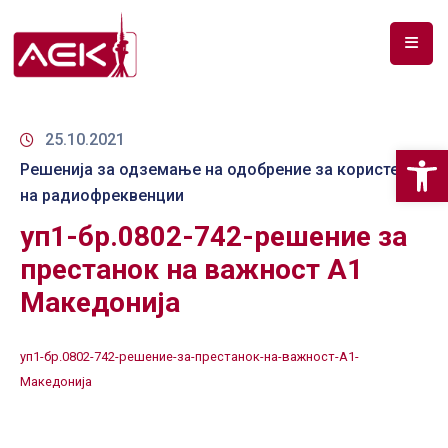
ПОЧЕТНА
ЗА
25.10.2021
Op
НАС
Решенија за одземање на одобрение за користење
на радиофреквенции
ДОКУМЕНТИ
уп1-бр.0802-742-решение за
РФ
престанок на важност А1
СПЕКТАР
Македонија
ТЕЛЕКОМУНИКАЦИИ
уп1-бр.0802-742-решение-за-престанок-на-важност-А1-
АНАЛИЗА
Македонија
НА
ПАЗАР