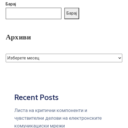
ГРИЖА
Барај
ЗА
Барај
КОРИСНИЦИ
ЈАВНИ
Архиви
НАБАВКИ
Recent Posts
Листа на критични компоненти и
чувствителни делови на електронските
комуникациски мрежи