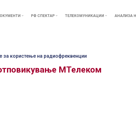
ОКУМЕНТИ
РФ СПЕКТАР
ТЕЛЕКОМУНИКАЦИИ
АНАЛИЗА Н
е за користење на радиофреквенции
 отповикување МТелеком