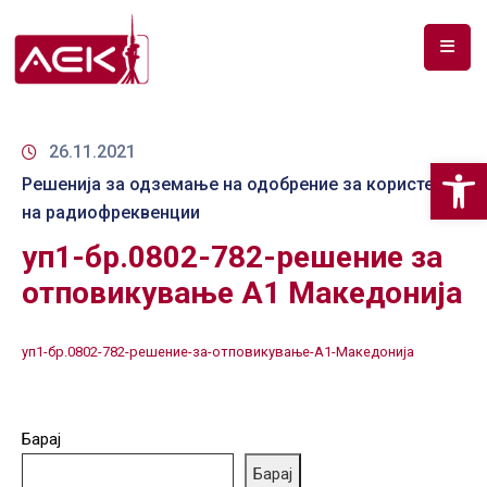
ПОЧЕТНА
ЗА
26.11.2021
Op
НАС
Решенија за одземање на одобрение за користење
на радиофреквенции
ДОКУМЕНТИ
уп1-бр.0802-782-решение за
РФ
отповикување А1 Македонија
СПЕКТАР
ТЕЛЕКОМУНИКАЦИИ
уп1-бр.0802-782-решение-за-отповикување-А1-Македонија
АНАЛИЗА
НА
Барај
ПАЗАР
Барај