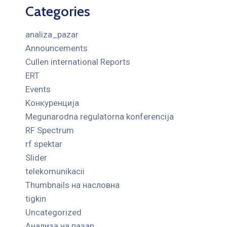
Categories
analiza_pazar
Announcements
Cullen international Reports
ERT
Events
Kонкуренција
Megunarodna regulatorna konferencija
RF Spectrum
rf spektar
Slider
telekomunikacii
Thumbnails на насловна
tigkin
Uncategorized
Анализа на пазар