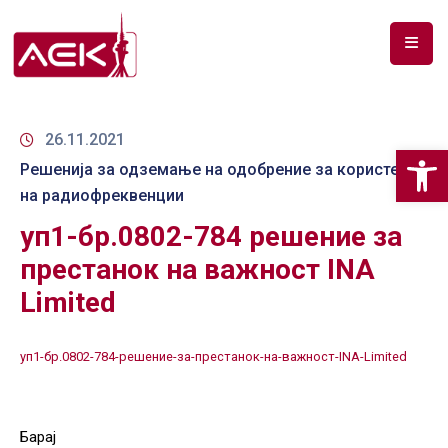
ПОЧЕТНА
ЗА
26.11.2021
Op
НАС
Решенија за одземање на одобрение за користење
на радиофреквенции
ДОКУМЕНТИ
уп1-бр.0802-784 решение за
РФ
престанок на важност INA
СПЕКТАР
Limited
ТЕЛЕКОМУНИКАЦИИ
уп1-бр.0802-784-решение-за-престанок-на-важност-INA-Limited
АНАЛИЗА
НА
ПАЗАР
Барај