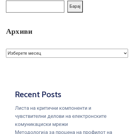
ГРИЖА
Барај
ЗА
КОРИСНИЦИ
Архиви
ЈАВНИ
НАБАВКИ
Recent Posts
Листа на критични компоненти и
чувствителни делови на електронските
комуникациски мрежи
Mетодологија за процена на профилот на