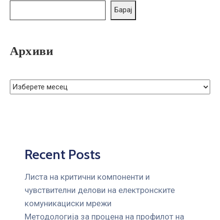
ГРИЖА
Барај
ЗА
КОРИСНИЦИ
Архиви
ЈАВНИ
НАБАВКИ
Recent Posts
Листа на критични компоненти и
чувствителни делови на електронските
комуникациски мрежи
Mетодологија за процена на профилот на