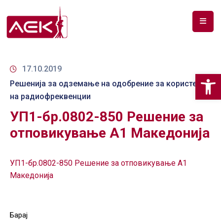
ПОЧЕТНА
ЗА
17.10.2019
Op
НАС
Решенија за одземање на одобрение за користење
на радиофреквенции
ДОКУМЕНТИ
УП1-бр.0802-850 Решение за
РФ
отповикување А1 Македонија
СПЕКТАР
ТЕЛЕКОМУНИКАЦИИ
УП1-бр.0802-850 Решение за отповикување А1
Македонија
АНАЛИЗА
НА
ПАЗАР
Барај