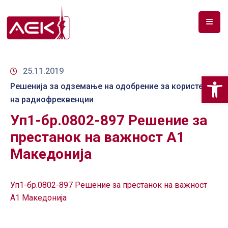
ПОЧЕТНА
ЗА
25.11.2019
Op
НАС
Решенија за одземање на одобрение за користење
на радиофреквенции
ДОКУМЕНТИ
Уп1-бр.0802-897 Решение за
РФ
престанок на важност А1
СПЕКТАР
Македонија
ТЕЛЕКОМУНИКАЦИИ
Уп1-бр.0802-897 Решение за престанок на важност
АНАЛИЗА
НА
А1 Македонија
ПАЗАР