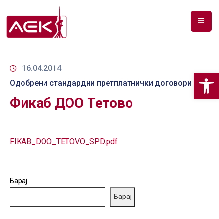
ПОЧЕТНА
ЗА
16.04.2014
Op
НАС
Одобрени стандардни претплатнички договори
Фикаб ДОО Тетово
ДОКУМЕНТИ
РФ
СПЕКТАР
FIKAB_DOO_TETOVO_SPD.pdf
ТЕЛЕКОМУНИКАЦИИ
АНАЛИЗА
Барај
НА
Барај
ПАЗАР