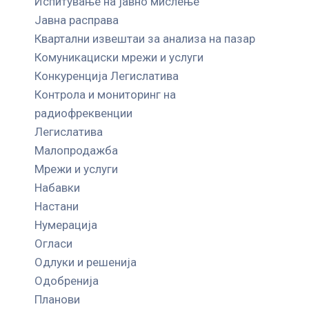
Испитување на јавно мислење
Јавна расправа
Квартални извештаи за анализа на пазар
Комуникациски мрежи и услуги
Конкуренција Легислатива
Контрола и мониторинг на
радиофреквенции
Легислатива
Малопродажба
Мрежи и услуги
Набавки
Настани
Нумерација
Огласи
Одлуки и решенија
Одобренија
Планови