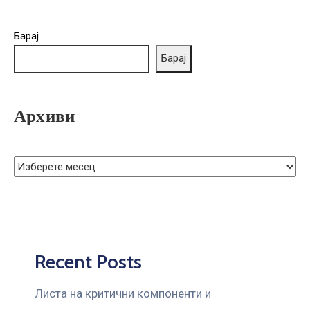
ГРИЖА
ЗА
Барај
КОРИСНИЦИ
Барај
ЈАВНИ
НАБАВКИ
Архиви
Recent Posts
Листа на критични компоненти и