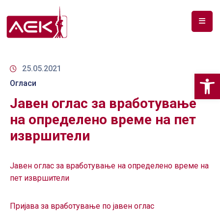
ПОЧЕТНА
ЗА
25.05.2021
Op
НАС
Огласи
Јавен оглас за вработување
ДОКУМЕНТИ
на определено време на пет
РФ
извршители
СПЕКТАР
ТЕЛЕКОМУНИКАЦИИ
Јавен оглас за вработување на определено време на
пет извршители
АНАЛИЗА
НА
ПАЗАР
Пријава за вработување по јавен оглас