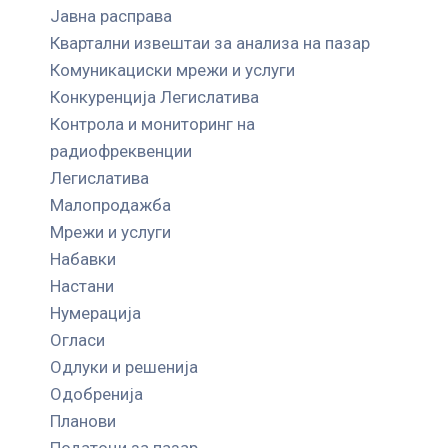
Јавна расправа
Квартални извештаи за анализа на пазар
Комуникациски мрежи и услуги
Конкуренција Легислатива
Контрола и мониторинг на
радиофреквенции
Легислатива
Малопродажба
Мрежи и услуги
Набавки
Настани
Нумерација
Огласи
Одлуки и решенија
Одобренија
Планови
Податоци за пазар