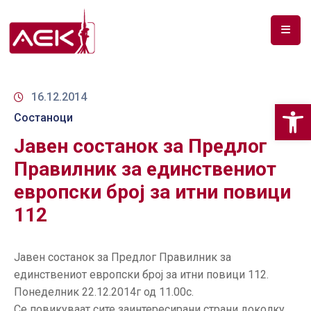
ПОЧЕТНА
ЗА
16.12.2014
Op
НАС
Состаноци
Јавен состанок за Предлог
ДОКУМЕНТИ
Правилник за единствениот
РФ
европски број за итни повици
СПЕКТАР
112
ТЕЛЕКОМУНИКАЦИИ
АНАЛИЗА
Јавен состанок за Предлог Правилник за
НА
единствениот европски број за итни повици 112.
ПАЗАР
Понеделник 22.12.2014г од 11.00с.
Се повикуваат сите заинтересирани страни доколку