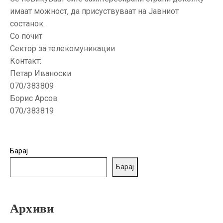
ГРИЖА
имаат можност, да присуствуваат на Јавниот
ЗА
состанок.
КОРИСНИЦИ
Со почит
Сектор за телекомуникации
ЈАВНИ
Контакт:
НАБАВКИ
Петар Иваноски
070/383809
Борис Арсов
070/383819
Барај
Барај
Архиви