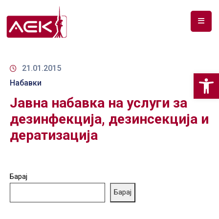
ПОЧЕТНА
ЗА
21.01.2015
Op
НАС
Набавки
Јавна набавка на услуги за
ДОКУМЕНТИ
дезинфекција, дезинсекција и
РФ
дератизација
СПЕКТАР
ТЕЛЕКОМУНИКАЦИИ
Барај
АНАЛИЗА
НА
Барај
ПАЗАР