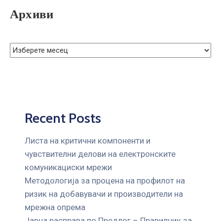
ГРИЖА
Архиви
ЗА
КОРИСНИЦИ
ЈАВНИ
НАБАВКИ
Recent Posts
Листа на критични компоненти и
чувствителни делови на електронските
комуникациски мрежи
Mетодологија за процена на профилот на
ризик на добавувачи и производители на
мрежна опрема
Јавна расправа по Предлог – Правилник за