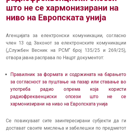
ГРИЖА
што не се хармонизирани на
ЗА
ниво на Европската унија
КОРИСНИЦИ
ЈАВНИ
Агенцијата за електронски комуникации, согласно
НАБАВКИ
член 13 од Законот за електронските комуникации
(„Службен Весник на РСМ“ број 135/25 и 269/25),
отвора јавна расправа по Нацрт документот:
Правилник за формата и содржината на барањето
за согласност за пуштање на пазар или ставање во
употреба радио опрема која користи
радиофреквенциски опсези што не се
хармонизирани на ниво на Европската унија
Се повикуваат сите заинтересирани субјекти да ги
достават своите мислења и забелешки по предметот