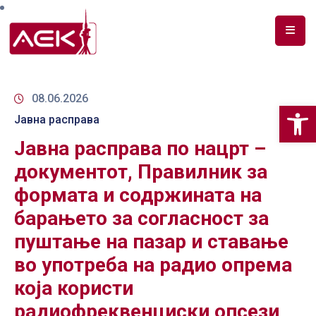
ПОЧЕТНА
ЗА
08.06.2026
Op
НАС
Јавна расправа
Јавна расправа по нацрт –
ДОКУМЕНТИ
документот, Правилник за
РФ
формата и содржината на
СПЕКТАР
барањето за согласност за
ТЕЛЕКОМУНИКАЦИИ
пуштање на пазар и ставање
АНАЛИЗА
во употреба на радио опрема
НА
која користи
ПАЗАР
радиофреквенциски опсези