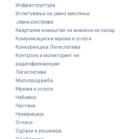
Инфраструктура
Испитување на јавно мислење
Јавна расправа
Квартални извештаи за анализа на пазар
Комуникациски мрежи и услуги
Конкуренција Легислатива
Контрола и мониторинг на
радиофреквенции
Легислатива
Малопродажба
Мрежи и услуги
Набавки
Настани
Нумерација
Огласи
Одлуки и решенија
Одобренија