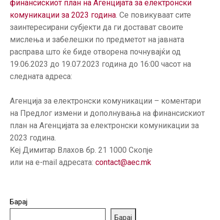
финансискиот план на Агенцијата за електронски
ГРИЖА
комуникации за 2023 година
. Се повикуваат сите
ЗА
заинтересирани субјекти да ги достават своите
КОРИСНИЦИ
мислења и забелешки по предметот на јавната
ЈАВНИ
расправа што ќе биде отворена почнувајќи од
НАБАВКИ
19.06.2023 до 19.07.2023 година до 16:00 часот на
следната адреса:
Агенција за електронски комуникации – коментари
на Предлог измени и дополнувања на финансискиот
план на Агенцијата за електронски комуникации за
2023 година.
Kej Димитар Влахов бр. 21 1000 Скопје
или на e-mail адресата:
contact@aec.mk
Барај
Барај