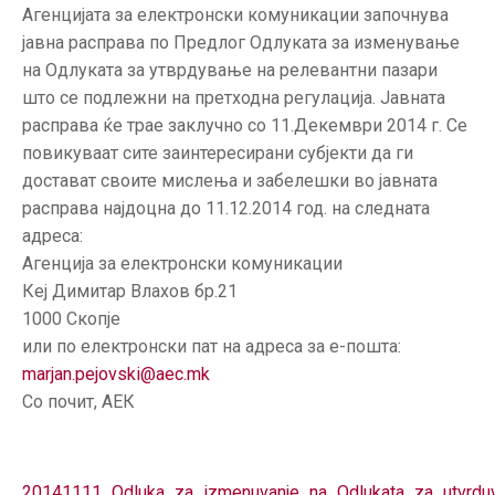
ГРИЖА
Агенцијата за електронски комуникации започнува
ЗА
јавна расправа по Предлог Одлуката за изменување
КОРИСНИЦИ
на Одлуката за утврдување на релевантни пазари
што се подлежни на претходна регулација. Јавната
ЈАВНИ
расправа ќе трае заклучно со 11.Декември 2014 г. Се
НАБАВКИ
повикуваат сите заинтересирани субјекти да ги
достават своите мислења и забелешки во јавната
расправа најдоцна до 11.12.2014 год. на следната
адреса:
Агенција за електронски комуникации
Кеј Димитар Влахов бр.21
1000 Скопје
или по електронски пат на адреса за е-пошта:
marjan.pejovski@aec.mk
Со почит, АЕК
20141111_Odluka_za_izmenuvanje_na_Odlukata_za_utvrduva